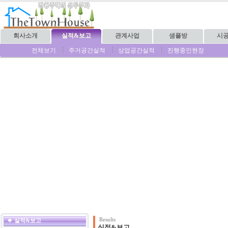
회사소개
실적&보고
관계사업
샘플방
시
전체보기
주거공간실적
상업공간실적
진행중인현장
Results
실적&보고
실적&보고