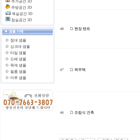
주거공간 3D
주방공간 3D
욕실공간 3D
침실공간 3D
현장 텐트
48
샘플 사례
침대 샘플
싱크대 샘플
타일 샘플
도배 샘플
목재 샘플
목주택
47
필름 샘플
마루 샘플
조립식 건축
46