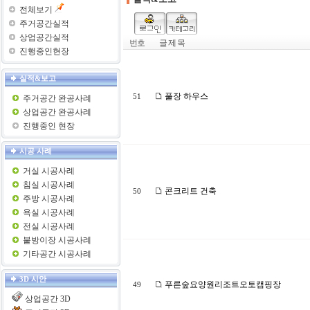
전체보기
주거공간실적
상업공간실적
번호
글 제 목
진행중인현장
실적&보고
풀장 하우스
51
주거공간 완공사례
상업공간 완공사례
진행중인 현장
시공 사례
거실 시공사례
침실 시공사례
콘크리트 건축
50
주방 시공사례
욕실 시공사례
전실 시공사례
붙방이장 시공사례
기타공간 시공사례
3D 시안
푸른숲요양원리조트오토캠핑장
49
상업공간 3D