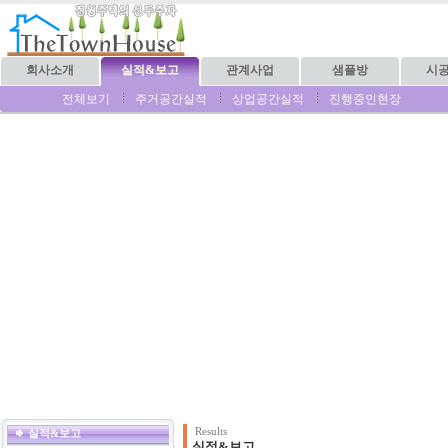
회사소개
실적&보고
관계사업
샘플방
시
전체보기
주거공간실적
상업공간실적
진행중인현장
Results
실적&보고
실적&보고