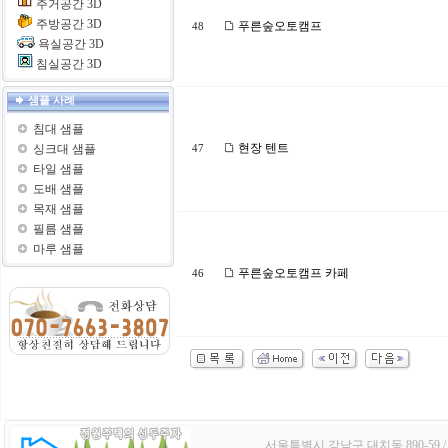
주거공간 3D
주방공간 3D
푸른숲오토캠프
48
욕실공간 3D
침실공간 3D
샘플 사례
침대 샘플
현장 텐트
싱크대 샘플
47
타일 샘플
도배 샘플
목재 샘플
필름 샘플
마루 샘플
푸른숲오토캠프 카페
46
서울특별시 강남구 대치동 890-59 / TE