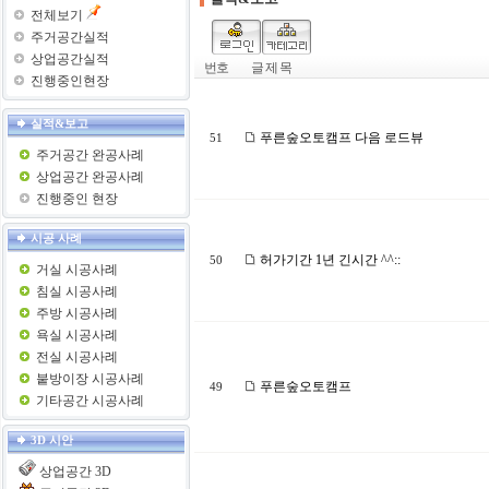
전체보기
주거공간실적
상업공간실적
번호
글 제 목
진행중인현장
실적&보고
푸른숲오토캠프 다음 로드뷰
51
주거공간 완공사례
상업공간 완공사례
진행중인 현장
시공 사례
허가기간 1년 긴시간 ^^::
50
거실 시공사례
침실 시공사례
주방 시공사례
욕실 시공사례
전실 시공사례
붙방이장 시공사례
푸른숲오토캠프
49
기타공간 시공사례
3D 시안
상업공간 3D