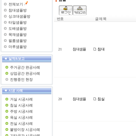
전체보기
침대샘플방
싱크대샘플방
번호
글 제 목
타일샘플방
도배샘플방
목재샘플방
필름샘플방
마루샘플방
침대샘플
침대
21
실적&보고
주거공간 완공사례
상업공간 완공사례
진행중인 현장
시공 사례
침대샘플
침실
거실 시공사례
20
침실 시공사례
주방 시공사례
욕실 시공사례
전실 시공사례
붙방이장 시공사례
기타공간 시공사례