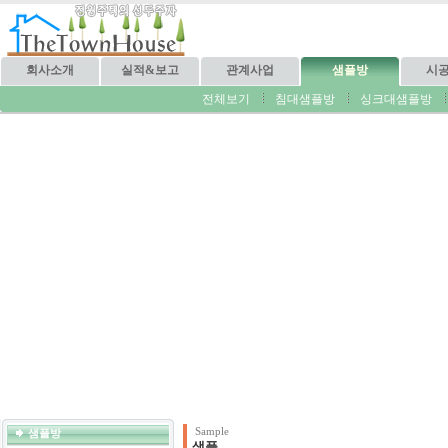
회사소개
실적&보고
관계사업
샘플방
시
전체보기
침대샘플방
싱크대샘플방
Sample
샘플방
샘플