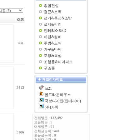
종합건설
철콘&토목
전기&통신&소방
조회
설계&감리
인테리어&3D
배관&설비
주방&도배
768
가구&바닥
조경&욕실
조형물&테마파크
구조물
패밀리사이트
3413
ist21
골드타운하우스
국보디자인(인테리어)
(주)가이
전체방문 :
132,492
오늘방문 : 9
어제방문 : 21
전체글등록 :
441
3106
오늘글등록 : 0
전체답변글 : 0