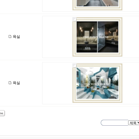
욕실
욕실