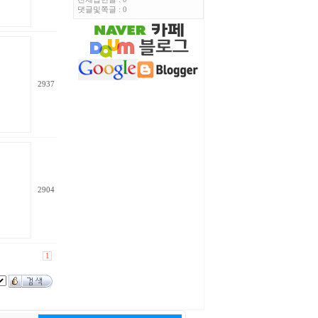
댓글및쪽글 : 0
2937
2904
1