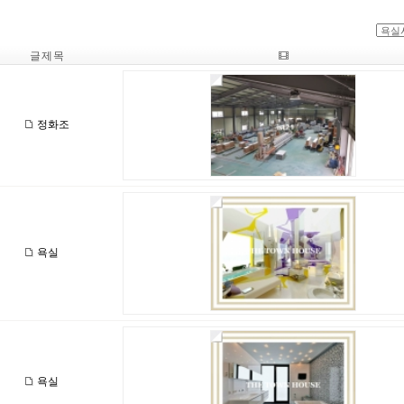
글 제 목
정화조
욕실
욕실