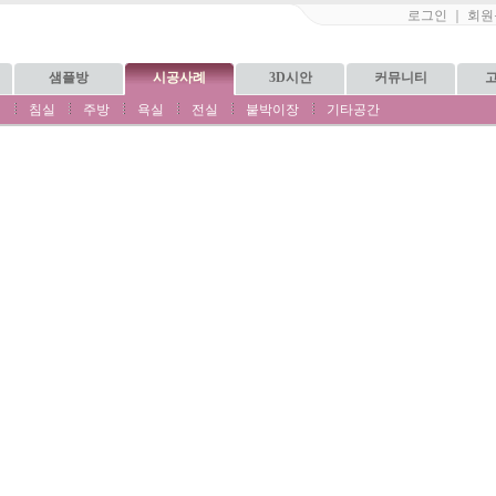
로그인
｜
회원
샘플방
시공사례
3D시안
커뮤니티
실
침실
주방
욕실
전실
붙박이장
기타공간