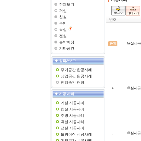
전체보기
거실
침실
번호
주방
욕실
전실
붙박이장
욕실시공
기타공간
실적&보고
주거공간 완공사례
상업공간 완공사례
진행중인 현장
욕실시공
4
시공 사례
거실 시공사례
침실 시공사례
주방 시공사례
욕실 시공사례
전실 시공사례
욕실시공
3
붙방이장 시공사례
기타공간 시공사례