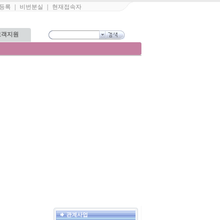
등록
｜
비번분실
｜
현재접속자
고객지원
관계사업