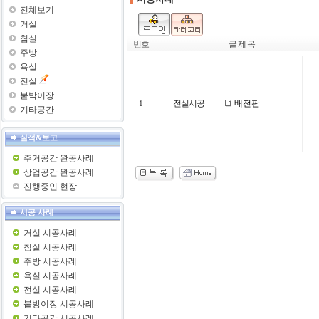
전체보기
거실
침실
번호
글 제 목
주방
욕실
전실
붙박이장
전실시공
배전판
1
기타공간
실적&보고
주거공간 완공사례
상업공간 완공사례
진행중인 현장
시공 사례
거실 시공사례
침실 시공사례
주방 시공사례
욕실 시공사례
전실 시공사례
붙방이장 시공사례
기타공간 시공사례