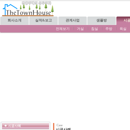
회사소개
실적&보고
관계사업
샘플방
시
전체보기
거실
침실
주방
욕실
Case
시공사례
시공사례