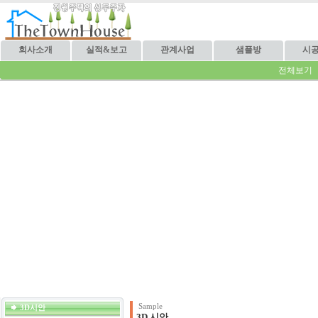
회사소개
실적&보고
관계사업
샘플방
시
전체보기
Sample
3D시안
3D 시안