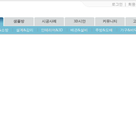
로그인
｜
회원
샘플방
시공사례
3D시안
커뮤니티
&소방
설계&감리
인테리어&3D
배관&설비
주방&도배
가구&바