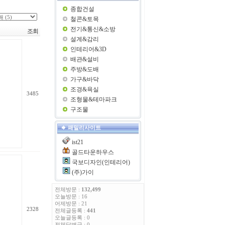
종합건설
철콘&토목
전기&통신&소방
조회
설계&감리
인테리어&3D
배관&설비
주방&도배
가구&바닥
조경&욕실
3485
조형물&테마파크
구조물
패밀리사이트
ist21
골드타운하우스
국보디자인(인테리어)
(주)가이
전체방문 :
132,499
오늘방문 : 16
어제방문 : 21
2328
전체글등록 :
441
오늘글등록 : 0
전체답변글 : 0