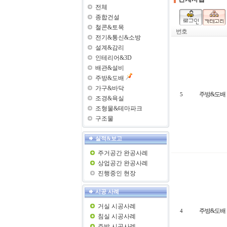
전체
종합건설
철콘&토목
번호
전기&통신&소방
설계&감리
인테리어&3D
배관&설비
주방&도배
가구&바닥
주방&도배
5
조경&욕실
조형물&테마파크
구조물
실적&보고
주거공간 완공사례
상업공간 완공사례
진행중인 현장
시공 사례
거실 시공사례
주방&도배
4
침실 시공사례
주방 시공사례