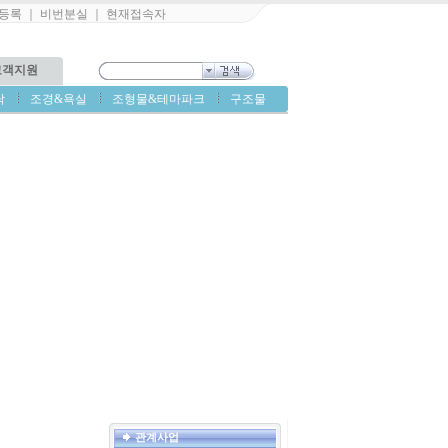
등록
｜
비번분실
｜
현재접속자
고객지원
닥
조경&욕실
조형물&테마파크
구조물
관계사업