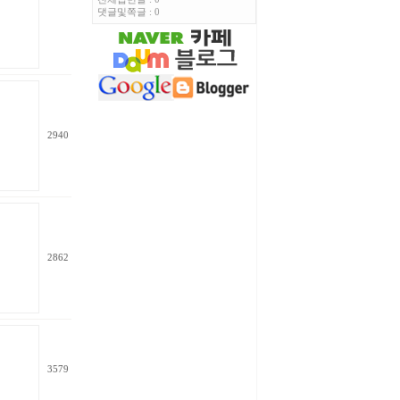
댓글및쪽글 : 0
2940
2862
3579