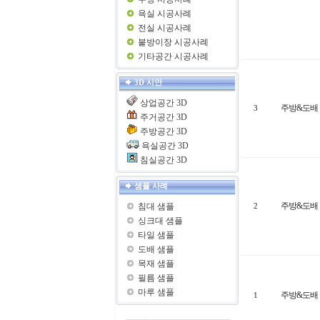
욕실 시공사례
전실 시공사례
붙방이장 시공사례
기타공간 시공사례
3D 시안
상업공간 3D
주방&도배
3
주거공간 3D
주방공간 3D
욕실공간 3D
침실공간 3D
샘플 사례
주방&도배
침대 샘플
2
싱크대 샘플
타일 샘플
도배 샘플
목재 샘플
필름 샘플
마루 샘플
주방&도배
1