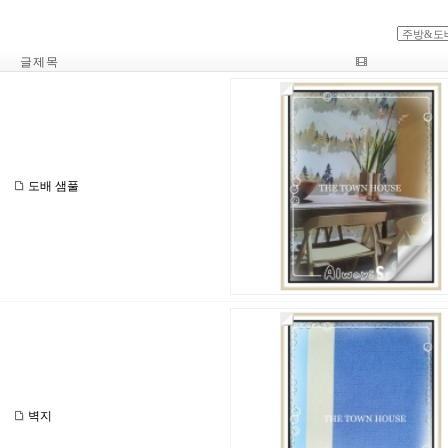
글 제 목
도배 샘풀
벽지