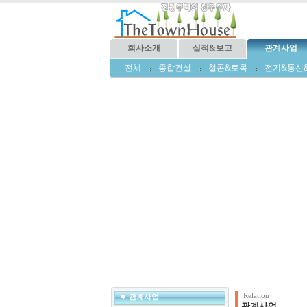
회사소개
실적&보고
관계사업
전체
종합건설
철콘&토목
전기&통신
Relation
관계사업
관계사업