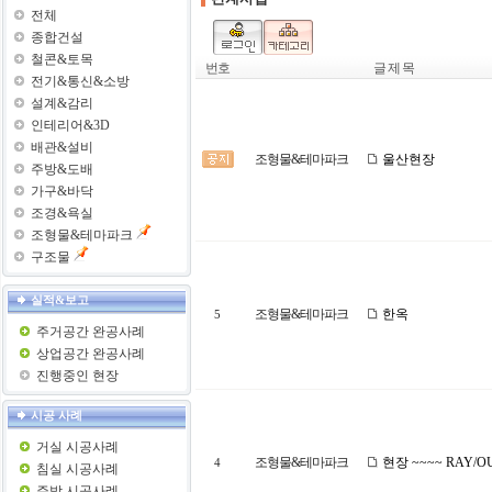
전체
종합건설
철콘&토목
번호
글 제 목
전기&통신&소방
설계&감리
인테리어&3D
배관&설비
조형물&테마파크
울산현장
주방&도배
가구&바닥
조경&욕실
조형물&테마파크
구조물
실적&보고
조형물&테마파크
한옥
5
주거공간 완공사례
상업공간 완공사례
진행중인 현장
시공 사례
거실 시공사례
조형물&테마파크
현장 ~~~~ RAY/
4
침실 시공사례
주방 시공사례