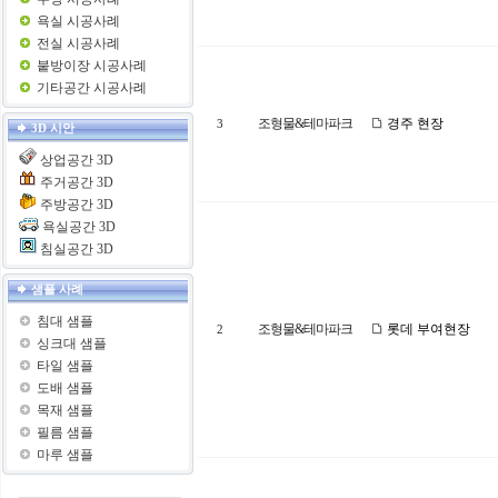
욕실 시공사례
전실 시공사례
붙방이장 시공사례
기타공간 시공사례
조형물&테마파크
경주 현장
3
3D 시안
상업공간 3D
주거공간 3D
주방공간 3D
욕실공간 3D
침실공간 3D
샘플 사례
침대 샘플
조형물&테마파크
롯데 부여현장
2
싱크대 샘플
타일 샘플
도배 샘플
목재 샘플
필름 샘플
마루 샘플