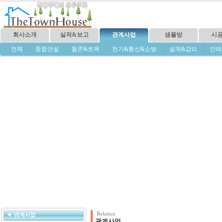
회사소개
실적&보고
관계사업
샘플방
시
전체
종합건설
철콘&토목
전기&통신&소방
설계&감리
인테
Relation
관계사업
관계사업