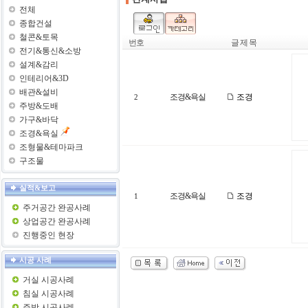
전체
종합건설
철콘&토목
번호
글 제 목
전기&통신&소방
설계&감리
인테리어&3D
배관&설비
조경&욕실
조경
2
주방&도배
가구&바닥
조경&욕실
조형물&테마파크
구조물
실적&보고
조경&욕실
조경
1
주거공간 완공사례
상업공간 완공사례
진행중인 현장
시공 사례
거실 시공사례
침실 시공사례
주방 시공사례