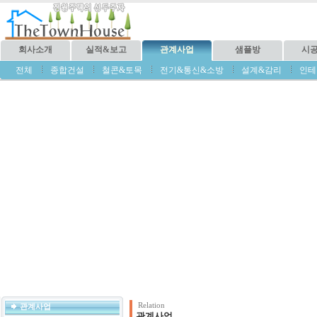
회사소개
실적&보고
관계사업
샘플방
시
전체
종합건설
철콘&토목
전기&통신&소방
설계&감리
인테
Relation
관계사업
관계사업