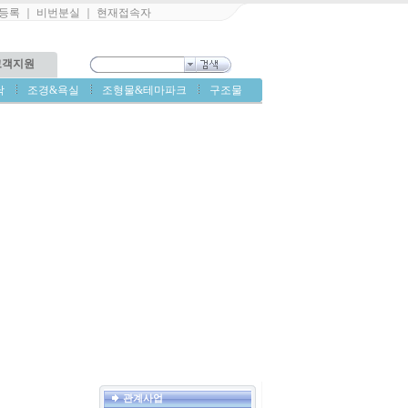
등록
｜
비번분실
｜
현재접속자
고객지원
닥
조경&욕실
조형물&테마파크
구조물
관계사업