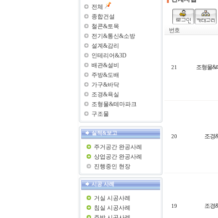
전체
종합건설
철콘&토목
번호
전기&통신&소방
설계&감리
인테리어&3D
배관&설비
조형물&
21
주방&도배
가구&바닥
조경&욕실
조형물&테마파크
구조물
실적&보고
조경
20
주거공간 완공사례
상업공간 완공사례
진행중인 현장
시공 사례
거실 시공사례
조경
19
침실 시공사례
주방 시공사례