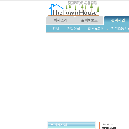
회사소개
실적&보고
관계사업
전체
종합건설
철콘&토목
전기&통신
Relation
관계사업
관계사업