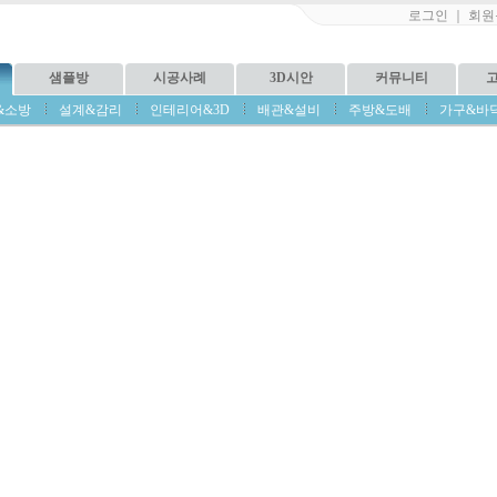
로그인
｜
회원
샘플방
시공사례
3D시안
커뮤니티
&소방
설계&감리
인테리어&3D
배관&설비
주방&도배
가구&바