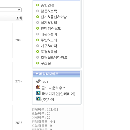
종합건설
철콘&토목
전기&통신&소방
조회
설계&감리
인테리어&3D
배관&설비
주방&도배
2860
가구&바닥
조경&욕실
조형물&테마파크
구조물
패밀리사이트
2767
ist21
골드타운하우스
국보디자인(인테리어)
(주)가이
전체방문 :
132,482
오늘방문 : 20
어제방문 : 22
전체글등록 :
441
2695
오늘글등록 : 0
전체답변글 : 0