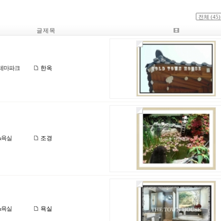
글 제 목
테마파크
한옥
&욕실
조경
&욕실
욕실