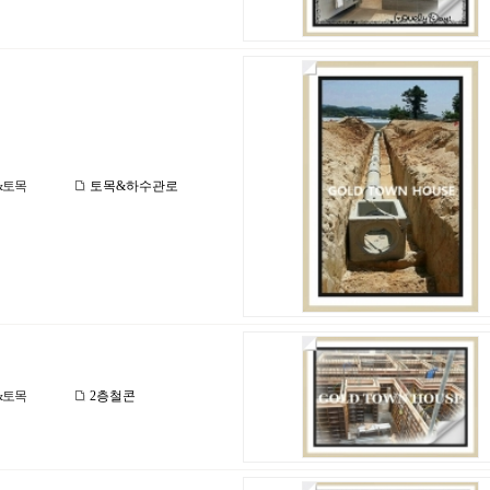
&토목
토목&하수관로
&토목
2층철콘