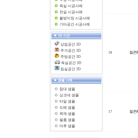
욕실 시공사례
전실 시공사례
붙방이장 시공사례
기타공간 시공사례
3D 시안
상업공간 3D
주거공간 3D
철콘
18
주방공간 3D
욕실공간 3D
침실공간 3D
샘플 사례
침대 샘플
싱크대 샘플
타일 샘플
도배 샘플
철콘
17
목재 샘플
필름 샘플
마루 샘플