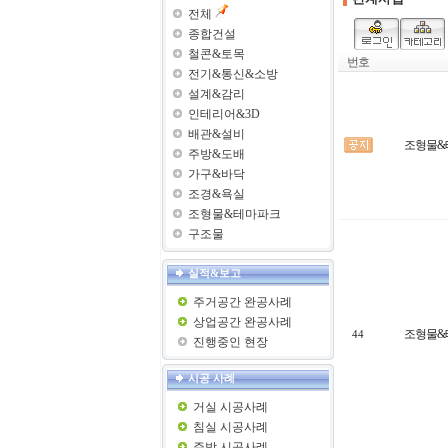
전체
종합건설
철콘&토목
번호
전기&통신&소방
설계&감리
인테리어&3D
배관&설비
조형물&
주방&도배
가구&바닥
조경&욕실
조형물&테마파크
구조물
실적&보고
주거공간 완공사례
상업공간 완공사례
조형물&
44
진행중인 현장
시공 사례
거실 시공사례
침실 시공사례
주방 시공사례