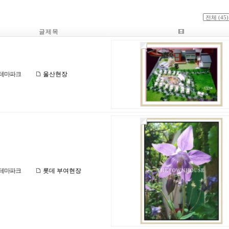
글 제 목
테마파크
울산현장
테마파크
롯데 부여현장