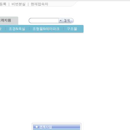
등록
｜
비번분실
｜
현재접속자
고객지원
닥
조경&욕실
조형물&테마파크
구조물
관계사업