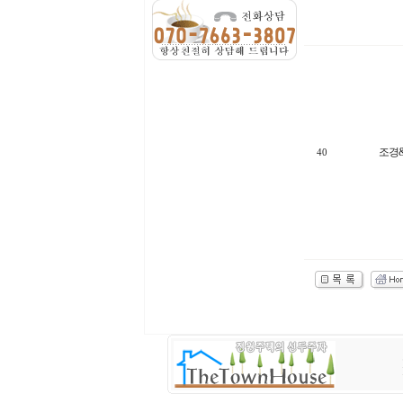
조경
40