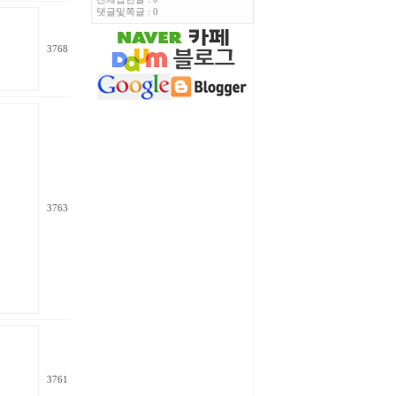
댓글및쪽글 : 0
3768
3763
3761