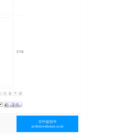
3758
4
5
6
7
8
모바일접속
m.thetownhouse.co.kr