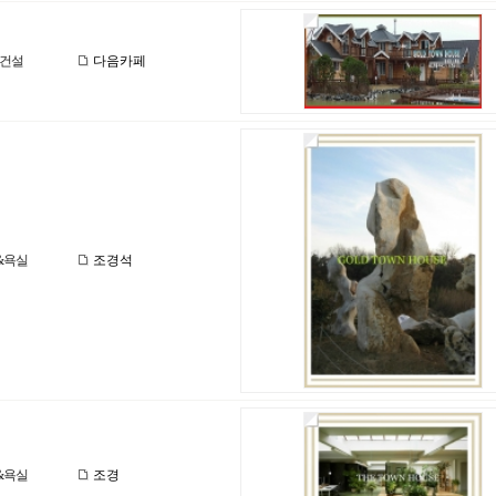
건설
다음카페
&욕실
조경석
&욕실
조경