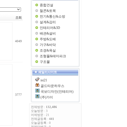
종합건설
철콘&토목
전기&통신&소방
조회
설계&감리
인테리어&3D
배관&설비
주방&도배
4049
가구&바닥
조경&욕실
조형물&테마파크
구조물
패밀리사이트
ist21
골드타운하우스
국보디자인(인테리어)
3777
(주)가이
전체방문 :
132,486
오늘방문 : 3
어제방문 : 21
전체글등록 :
441
오늘글등록 : 0
전체답변글 : 0