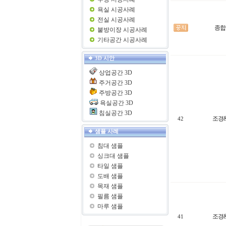
욕실 시공사례
전실 시공사례
종합
붙방이장 시공사례
기타공간 시공사례
3D 시안
상업공간 3D
주거공간 3D
주방공간 3D
욕실공간 3D
침실공간 3D
조경
42
샘플 사례
침대 샘플
싱크대 샘플
타일 샘플
도배 샘플
목재 샘플
필름 샘플
마루 샘플
조경
41