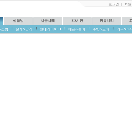
로그인
｜
회원
샘플방
시공사례
3D시안
커뮤니티
&소방
설계&감리
인테리어&3D
배관&설비
주방&도배
가구&바