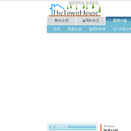
회사소개
실적&보고
관계사업
전체
종합건설
철콘&토목
전기&통신
Relation
관계사업
관계사업