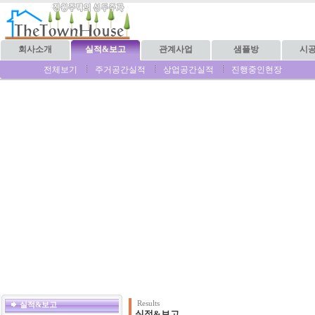
회사소개
실적&보고
관계사업
샘플방
시
전체보기
주거공간실적
상업공간실적
진행중인현장
Results
실적&보고
실적&보고