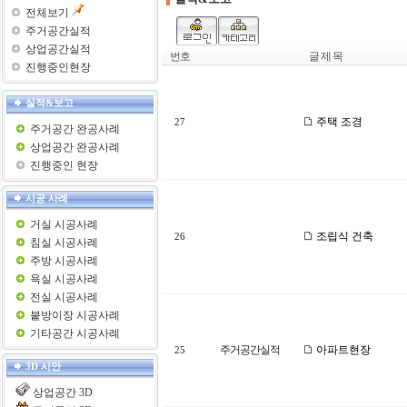
전체보기
주거공간실적
상업공간실적
번호
글 제 목
진행중인현장
실적&보고
주택 조경
27
주거공간 완공사례
상업공간 완공사례
진행중인 현장
시공 사례
거실 시공사례
조립식 건축
26
침실 시공사례
주방 시공사례
욕실 시공사례
전실 시공사례
붙방이장 시공사례
기타공간 시공사례
주거공간실적
아파트현장
25
3D 시안
상업공간 3D