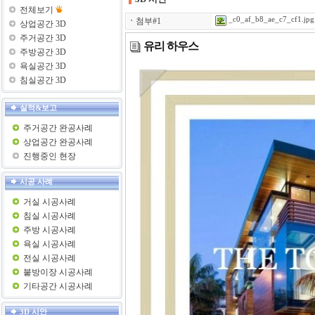
전체보기
_c0_af_b8_ae_c7_cf1.jpg
ㆍ
첨부#1
상업공간 3D
주거공간 3D
유리 하우스
주방공간 3D
욕실공간 3D
침실공간 3D
실적&보고
주거공간 완공사례
상업공간 완공사례
진행중인 현장
시공 사례
거실 시공사례
침실 시공사례
주방 시공사례
욕실 시공사례
전실 시공사례
붙방이장 시공사례
기타공간 시공사례
3D 시안