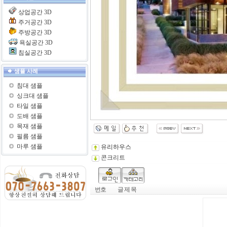
상업공간 3D
주거공간 3D
주방공간 3D
욕실공간 3D
침실공간 3D
샘플 사례
침대 샘플
싱크대 샘플
타일 샘플
도배 샘플
목재 샘플
필름 샘플
마루 샘플
유리하우스
콘크리트
번호
글 제 목