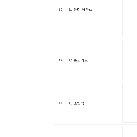
유리 하우스
13
콘크리트
12
조립식
11