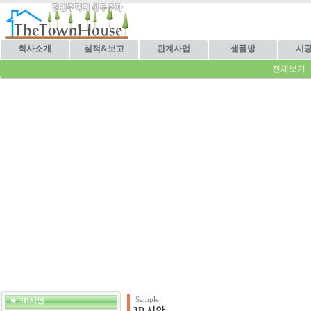
회사소개
실적&보고
관계사업
샘플방
시
전체보기
Sample
3D시안
3D 시안