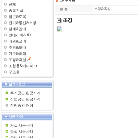
전체
ㆍ
분 류
조경&욕실
종합건설
철콘&토목
조경
전기&통신&소방
설계&감리
인테리어&3D
배관&설비
주방&도배
가구&바닥
조경&욕실
조형물&테마파크
구조물
실적&보고
주거공간 완공사례
상업공간 완공사례
진행중인 현장
시공 사례
거실 시공사례
침실 시공사례
주방 시공사례