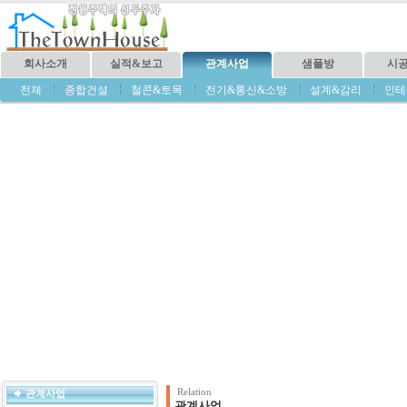
회사소개
실적&보고
관계사업
샘플방
시
전체
종합건설
철콘&토목
전기&통신&소방
설계&감리
인테
Relation
관계사업
관계사업