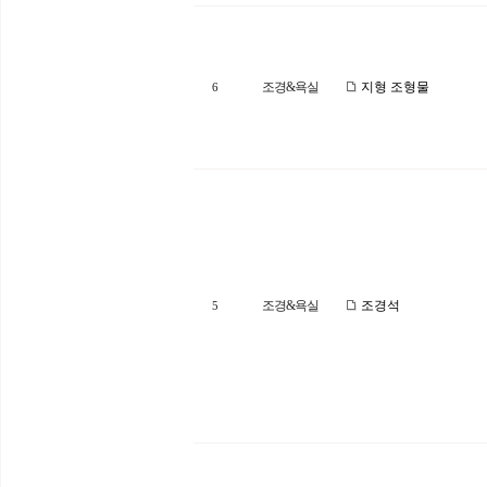
조경&욕실
지형 조형물
6
조경&욕실
조경석
5