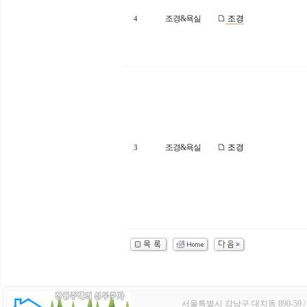
조경&욕실
조경
4
조경&욕실
조경
3
서울특별시 강남구 대치동 890-59 / TE