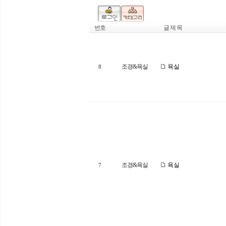
번호
글 제 목
조경&욕실
욕실
8
조경&욕실
욕실
7