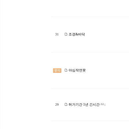
조경&바닥
31
야심작연못
허가기간 1년 긴시간 ^^::
29