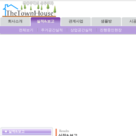
회사소개
실적&보고
관계사업
샘플방
시
전체보기
주거공간실적
상업공간실적
진행중인현장
Results
실적&보고
실적&보고