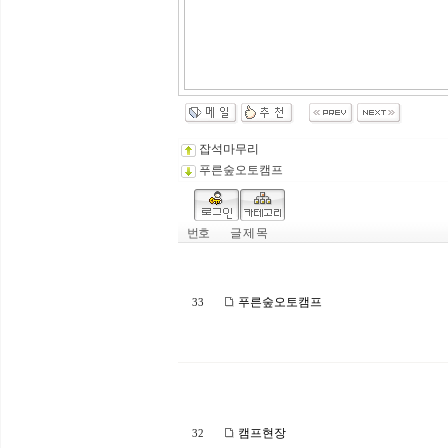
잡석마무리
푸른숲오토캠프
번호
글 제 목
푸른숲오토캠프
33
캠프현장
32