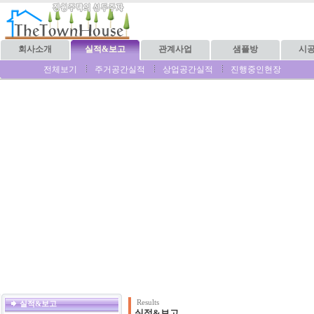
회사소개
실적&보고
관계사업
샘플방
시
전체보기
주거공간실적
상업공간실적
진행중인현장
Results
실적&보고
실적&보고