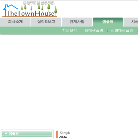
회사소개
실적&보고
관계사업
샘플방
시
전체보기
침대샘플방
싱크대샘플방
Sample
샘플방
샘플