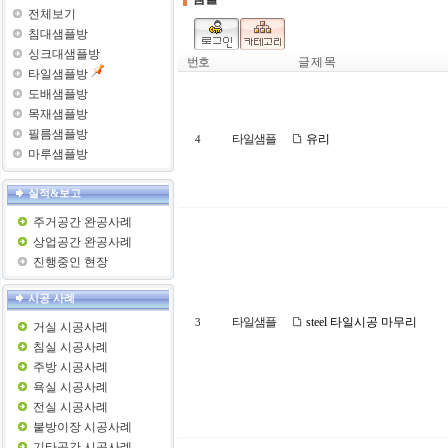
전체보기
침대샘플방
싱크대샘플방
번호
글 제 목
타일샘플방
도배샘플방
목재샘플방
필름샘플방
타일샘플
유리
4
마루샘플방
실적&보고
주거공간 완공사례
상업공간 완공사례
진행중인 현장
시공 사례
타일샘플
steel 타일시공 마무리
3
거실 시공사례
침실 시공사례
주방 시공사례
욕실 시공사례
전실 시공사례
붙방이장 시공사례
기타공간 시공사례